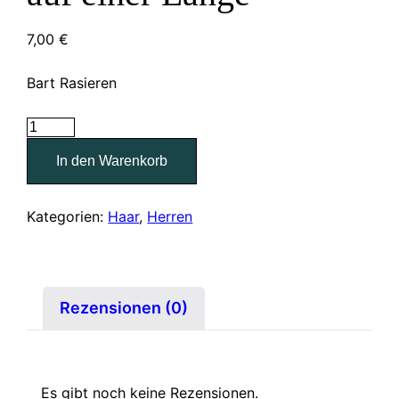
7,00
€
Bart Rasieren
Maschinenbartschnitt
auf
In den Warenkorb
einer
Länge
Menge
Kategorien:
Haar
,
Herren
Rezensionen (0)
Es gibt noch keine Rezensionen.