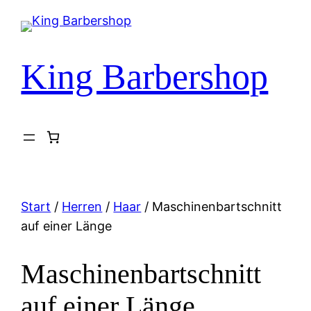
Zum
Inhalt
springen
King Barbershop
Start
/
Herren
/
Haar
/ Maschinenbartschnitt
auf einer Länge
Maschinenbartschnitt
auf einer Länge